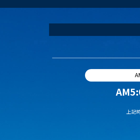
A
AM5:
上記