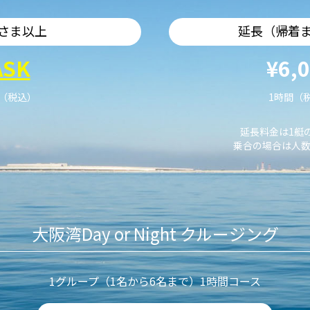
さま以上
延長（帰着
ASK
¥6,
艇（税込）
1時間（
延長料金は1艇
乗合の場合は人数
大阪湾Day or Night クルージング
1グループ（1名から6名まで）1時間コース