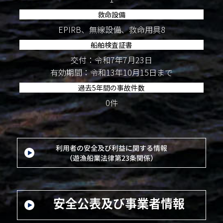
救命設備
EPIRB、無線設備、救命用具8
船舶検査証書
交付：令和7年7月23日
有効期間：令和13年10月15日まで
過去5年間の事故件数
0件