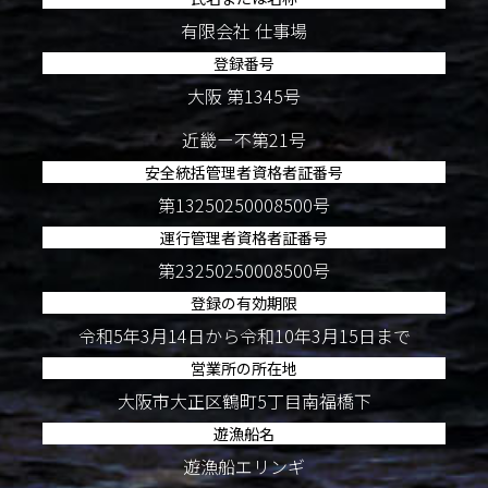
有限会社 仕事場
登録番号
大阪 第1345号
近畿ー不第21号
安全統括管理者資格者証番号
第13250250008500号
運行管理者資格者証番号
第23250250008500号
登録の有効期限
令和5年3月14日から令和10年3月15日まで
営業所の所在地
大阪市大正区鶴町5丁目南福橋下
遊漁船名
遊漁船エリンギ