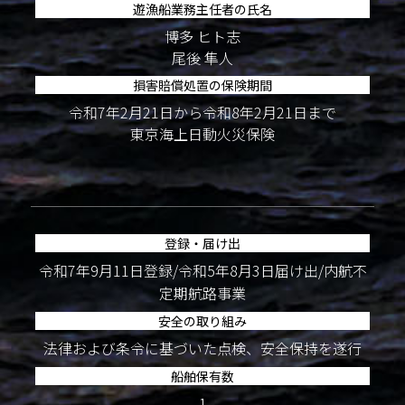
遊漁船業務主任者の氏名
博多 ヒト志
尾後 隼人
損害賠償処置の保険期間
令和7年2月21日から令和8年2月21日まで
東京海上日動火災保険
登録・届け出
令和7年9月11日登録/令和5年8月3日届け出/内航不
定期航路事業
安全の取り組み
法律および条令に基づいた点検、安全保持を遂行
船舶保有数
1