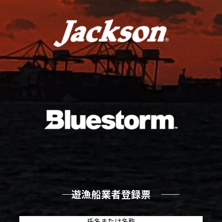
―― 遊漁船業者登録票 ――
氏名または名称