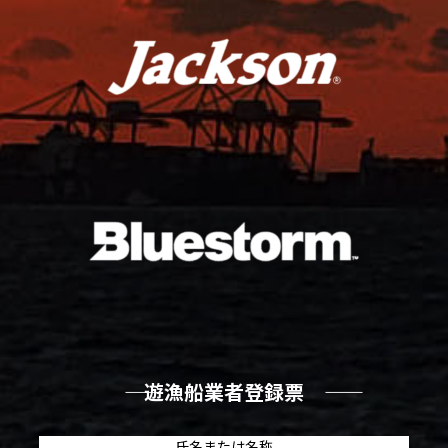
―― 遊漁船業者登録票 ――
氏名または名称