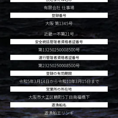
有限会社 仕事場
登録番号
大阪 第1345号
近畿ー不第21号
安全統括管理者資格者証番号
第13250250008500号
運行管理者資格者証番号
第23250250008500号
登録の有効期限
令和5年3月14日から令和10年3月15日まで
営業所の所在地
大阪市大正区鶴町5丁目南福橋下
遊漁船名
遊漁船エリンギ