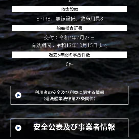
救命設備
EPIRB、無線設備、救命用具8
船舶検査証書
交付：令和7年7月23日
有効期間：令和13年10月15日まで
過去5年間の事故件数
0件