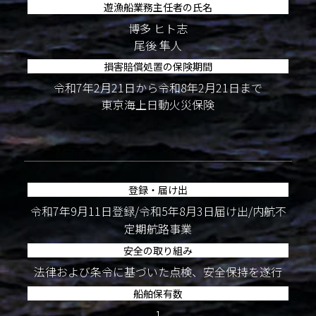
遊漁船業務主任者の氏名
博多 ヒト志
尾後 隼人
損害賠償処置の保険期間
令和7年2月21日から令和8年2月21日まで
東京海上日動火災保険
登録・届け出
令和7年9月11日登録/令和5年8月3日届け出/内航不
定期航路事業
安全の取り組み
法律および条令に基づいた点検、安全保持を遂行
船舶保有数
1