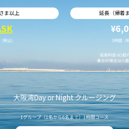
さま以上
延長（帰着
ASK
¥6,
艇（税込）
1時間（
延長料金は1艇
乗合の場合は人数
大阪湾Day or Night クルージング
1グループ（1名から6名まで）1時間コース