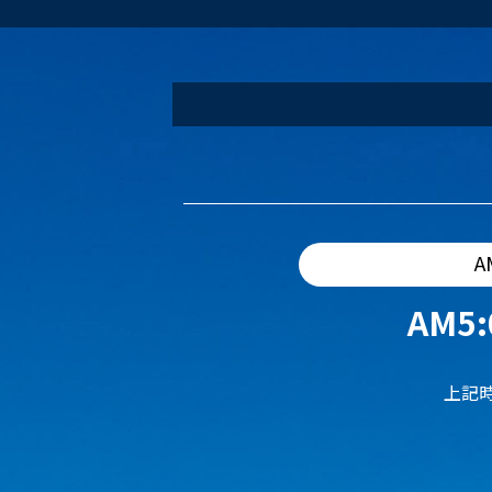
A
AM5:
上記