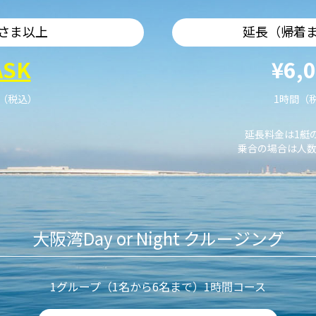
さま以上
延長（帰着
ASK
¥6,
艇（税込）
1時間（
延長料金は1艇
乗合の場合は人数
大阪湾Day or Night クルージング
1グループ（1名から6名まで）1時間コース