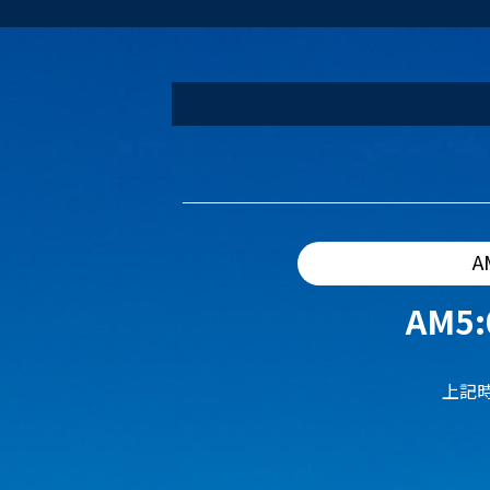
A
AM5:
上記