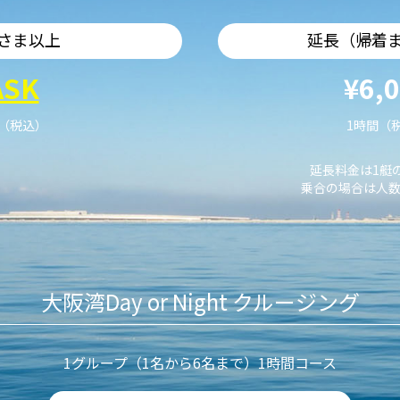
さま以上
延長（帰着
ASK
¥6,
艇（税込）
1時間（
延長料金は1艇
乗合の場合は人数
大阪湾Day or Night クルージング
1グループ（1名から6名まで）1時間コース