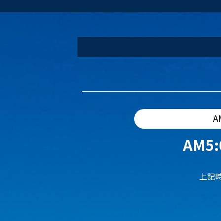
A
AM5:
上記