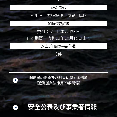
救命設備
EPIRB、無線設備、救命用具8
船舶検査証書
交付：令和7年7月23日
有効期間：令和13年10月15日まで
過去5年間の事故件数
0件