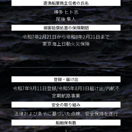
遊漁船業務主任者の氏名
博多 ヒト志
尾後 隼人
損害賠償処置の保険期間
令和7年2月21日から令和8年2月21日まで
東京海上日動火災保険
登録・届け出
令和7年9月11日登録/令和5年8月3日届け出/内航不
定期航路事業
安全の取り組み
法律および条令に基づいた点検、安全保持を遂行
船舶保有数
1