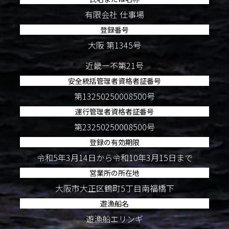
有限会社 仕事場
登録番号
大阪 第1345号
近畿ー不第21号
安全統括管理者資格者証番号
第13250250008500号
運行管理者資格者証番号
第23250250008500号
登録の有効期限
令和5年3月14日から令和10年3月15日まで
営業所の所在地
大阪市大正区鶴町5丁目南福橋下
遊漁船名
遊漁船エリンギ