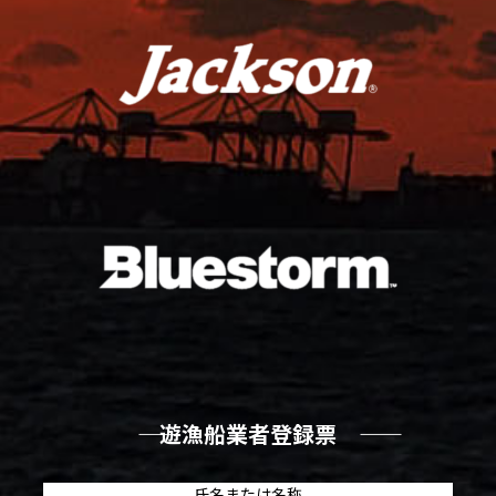
―― 遊漁船業者登録票 ――
氏名または名称