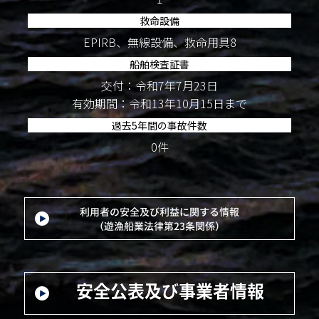
救命設備
EPIRB、無線設備、救命用具8
船舶検査証書
交付：令和7年7月23日
有効期間：令和13年10月15日まで
過去5年間の事故件数
0件