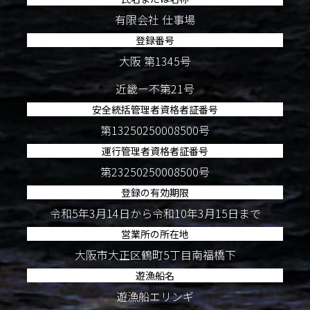
有限会社 仕事場
登録番号
大阪 第1345号
近畿ー不第21号
安全統括管理者資格者証番号
第13250250008500号
運行管理者資格者証番号
第23250250008500号
登録の有効期限
令和5年3月14日から令和10年3月15日まで
営業所の所在地
大阪市大正区鶴町5丁目南福橋下
遊漁船名
遊漁船エリンギ