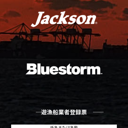
―― 遊漁船業者登録票 ――
氏名または名称