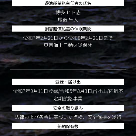
遊漁船業務主任者の氏名
博多 ヒト志
尾後 隼人
損害賠償処置の保険期間
令和7年2月21日から令和8年2月21日まで
東京海上日動火災保険
登録・届け出
令和7年9月11日登録/令和5年8月3日届け出/内航不
定期航路事業
安全の取り組み
法律および条令に基づいた点検、安全保持を遂行
船舶保有数
1