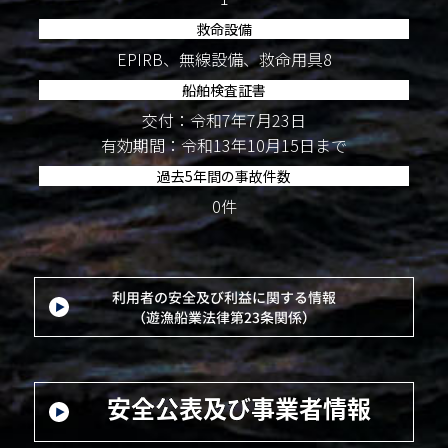
救命設備
EPIRB、無線設備、救命用具8
船舶検査証書
交付：令和7年7月23日
有効期間：令和13年10月15日まで
過去5年間の事故件数
0件