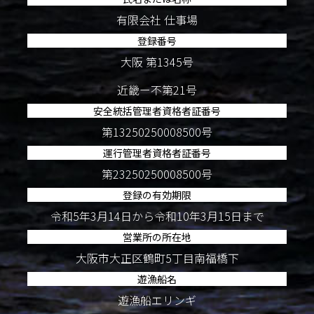
有限会社 仕事場
登録番号
大阪 第1345号
近畿ー不第21号
安全統括管理者資格者証番号
第13250250008500号
運行管理者資格者証番号
第23250250008500号
登録の有効期限
令和5年3月14日から令和10年3月15日まで
営業所の所在地
大阪市大正区鶴町5丁目南福橋下
遊漁船名
遊漁船エリンギ