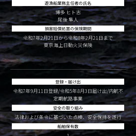
遊漁船業務主任者の氏名
博多 ヒト志
尾後 隼人
損害賠償処置の保険期間
令和7年2月21日から令和8年2月21日まで
東京海上日動火災保険
登録・届け出
令和7年9月11日登録/令和5年8月3日届け出/内航不
定期航路事業
安全の取り組み
法律および条令に基づいた点検、安全保持を遂行
船舶保有数
1