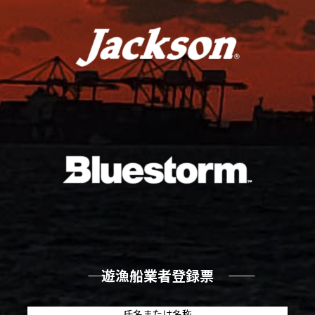
―― 遊漁船業者登録票 ――
氏名または名称