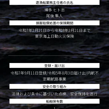
遊漁船業務主任者の氏名
博多 ヒト志
尾後 隼人
損害賠償処置の保険期間
令和7年2月21日から令和8年2月21日まで
東京海上日動火災保険
登録・届け出
令和7年9月11日登録/令和5年8月3日届け出/内航不
定期航路事業
安全の取り組み
法律および条令に基づいた点検、安全保持を遂行
船舶保有数
1