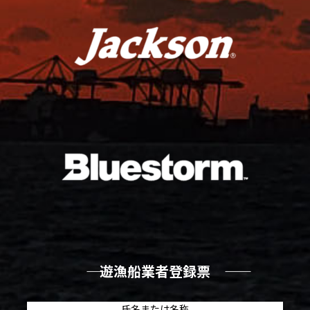
―― 遊漁船業者登録票 ――
氏名または名称