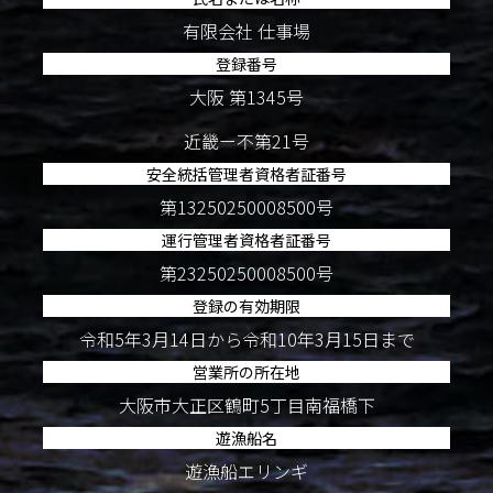
有限会社 仕事場
登録番号
大阪 第1345号
近畿ー不第21号
安全統括管理者資格者証番号
第13250250008500号
運行管理者資格者証番号
第23250250008500号
登録の有効期限
令和5年3月14日から令和10年3月15日まで
営業所の所在地
大阪市大正区鶴町5丁目南福橋下
遊漁船名
遊漁船エリンギ