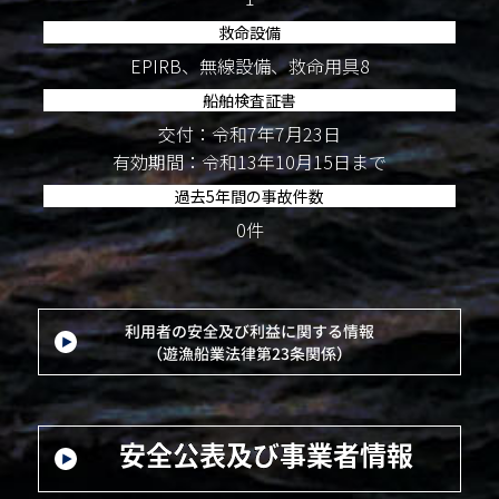
救命設備
EPIRB、無線設備、救命用具8
船舶検査証書
交付：令和7年7月23日
有効期間：令和13年10月15日まで
過去5年間の事故件数
0件