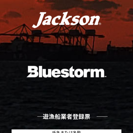
―― 遊漁船業者登録票 ――
氏名または名称