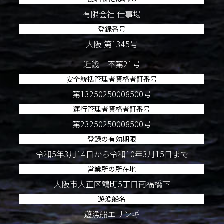
有限会社 仕事場
登録番号
大阪 第1345号
近畿ー不第21号
安全統括管理者資格者証番号
第13250250008500号
運行管理者資格者証番号
第23250250008500号
登録の有効期限
令和5年3月14日から令和10年3月15日まで
営業所の所在地
大阪市大正区鶴町5丁目南福橋下
遊漁船名
遊漁船エリンギ