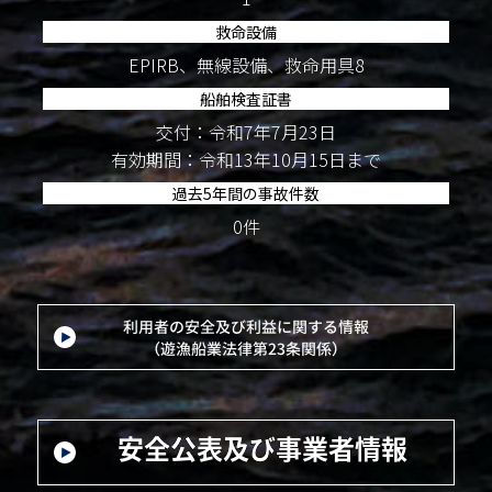
救命設備
EPIRB、無線設備、救命用具8
船舶検査証書
交付：令和7年7月23日
有効期間：令和13年10月15日まで
過去5年間の事故件数
0件