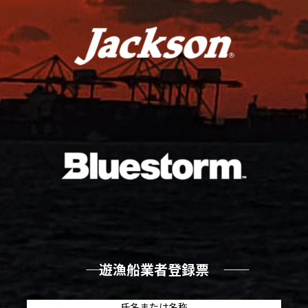
―― 遊漁船業者登録票 ――
氏名または名称