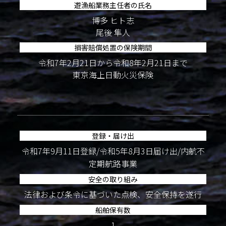
遊漁船業務主任者の氏名
博多 ヒト志
尾後 隼人
損害賠償処置の保険期間
令和7年2月21日から令和8年2月21日まで
東京海上日動火災保険
登録・届け出
令和7年9月11日登録/令和5年8月3日届け出/内航不
定期航路事業
安全の取り組み
法律および条令に基づいた点検、安全保持を遂行
船舶保有数
1