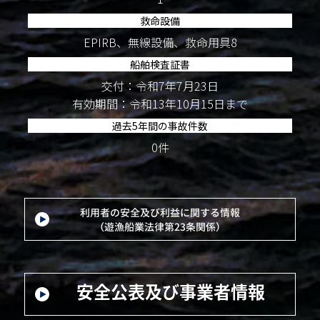
救命設備
EPIRB、無線設備、救命用具8
船舶検査証書
交付：令和7年7月23日
有効期間：令和13年10月15日まで
過去5年間の事故件数
0件