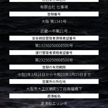
有限会社 仕事場
登録番号
大阪 第1345号
近畿ー不第21号
安全統括管理者資格者証番号
第13250250008500号
運行管理者資格者証番号
第23250250008500号
登録の有効期限
令和5年3月14日から令和10年3月15日まで
営業所の所在地
大阪市大正区鶴町5丁目南福橋下
遊漁船名
遊漁船エリンギ