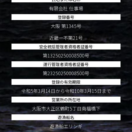
有限会社 仕事場
登録番号
大阪 第1345号
近畿ー不第21号
安全統括管理者資格者証番号
第13250250008500号
運行管理者資格者証番号
第23250250008500号
登録の有効期限
令和5年3月14日から令和10年3月15日まで
営業所の所在地
大阪市大正区鶴町5丁目南福橋下
遊漁船名
遊漁船エリンギ