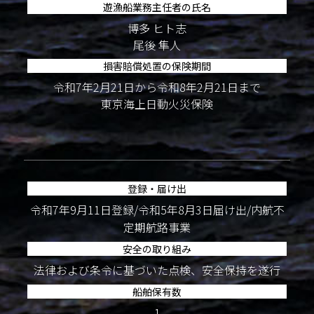
遊漁船業務主任者の氏名
博多 ヒト志
尾後 隼人
損害賠償処置の保険期間
令和7年2月21日から令和8年2月21日まで
東京海上日動火災保険
登録・届け出
令和7年9月11日登録/令和5年8月3日届け出/内航不
定期航路事業
安全の取り組み
法律および条令に基づいた点検、安全保持を遂行
船舶保有数
1