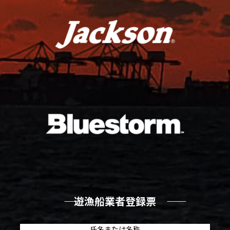
―― 遊漁船業者登録票 ――
氏名または名称