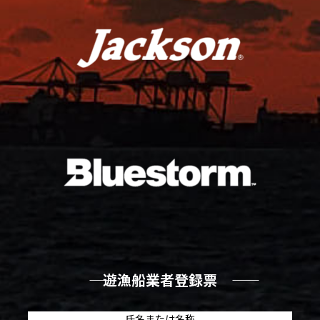
―― 遊漁船業者登録票 ――
氏名または名称