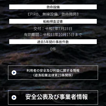
救命設備
EPIRB、無線設備、救命用具8
船舶検査証書
交付：令和7年7月23日
有効期間：令和13年10月15日まで
過去5年間の事故件数
0件