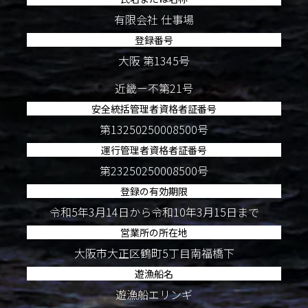
有限会社 仕事場
登録番号
大阪 第1345号
近畿ー不第21号
安全統括管理者資格者証番号
第13250250008500号
運行管理者資格者証番号
第23250250008500号
登録の有効期限
令和5年3月14日から令和10年3月15日まで
営業所の所在地
大阪市大正区鶴町5丁目南福橋下
遊漁船名
遊漁船エリンギ