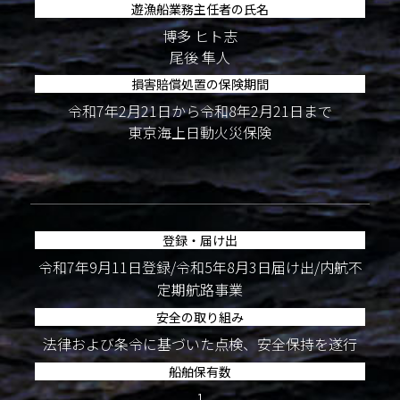
遊漁船業務主任者の氏名
博多 ヒト志
尾後 隼人
損害賠償処置の保険期間
令和7年2月21日から令和8年2月21日まで
東京海上日動火災保険
登録・届け出
令和7年9月11日登録/令和5年8月3日届け出/内航不
定期航路事業
安全の取り組み
法律および条令に基づいた点検、安全保持を遂行
船舶保有数
1