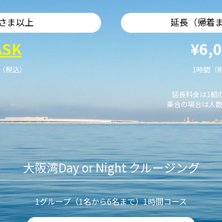
さま以上
延長（帰着
ASK
¥6,
艇（税込）
1時間（
延長料金は1艇
乗合の場合は人数
大阪湾Day or Night クルージング
1グループ（1名から6名まで）1時間コース