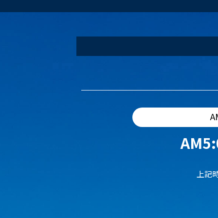
A
AM5:
上記