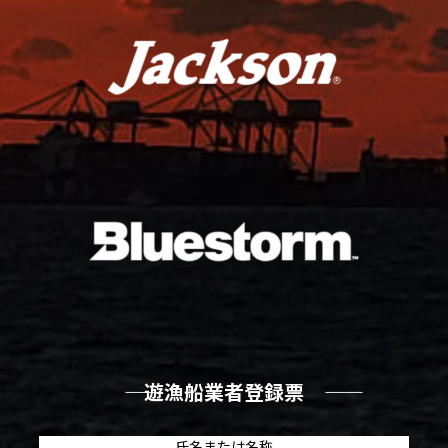
―― 遊漁船業者登録票 ――
氏名または名称