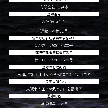
有限会社 仕事場
登録番号
大阪 第1345号
近畿ー不第21号
安全統括管理者資格者証番号
第13250250008500号
運行管理者資格者証番号
第23250250008500号
登録の有効期限
令和5年3月14日から令和10年3月15日まで
営業所の所在地
大阪市大正区鶴町5丁目南福橋下
遊漁船名
遊漁船エリンギ