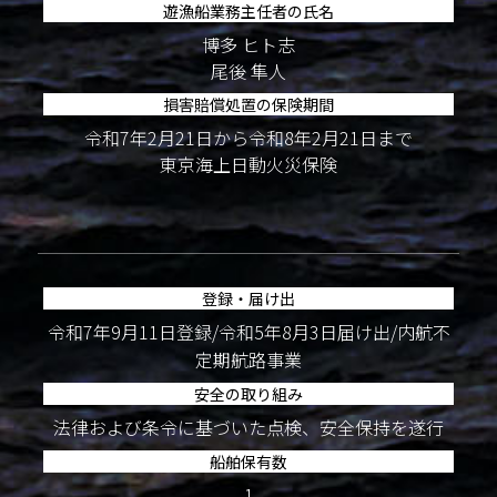
遊漁船業務主任者の氏名
博多 ヒト志
尾後 隼人
損害賠償処置の保険期間
令和7年2月21日から令和8年2月21日まで
東京海上日動火災保険
登録・届け出
令和7年9月11日登録/令和5年8月3日届け出/内航不
定期航路事業
安全の取り組み
法律および条令に基づいた点検、安全保持を遂行
船舶保有数
1