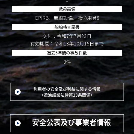
救命設備
EPIRB、無線設備、救命用具8
船舶検査証書
交付：令和7年7月23日
有効期間：令和13年10月15日まで
過去5年間の事故件数
0件