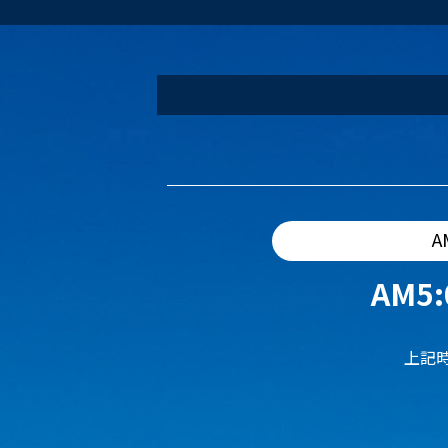
A
AM5:
上記