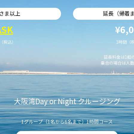
さま以上
延長（帰着
ASK
¥6,
艇（税込）
1時間（
延長料金は1艇
乗合の場合は人数
大阪湾Day or Night クルージング
1グループ（1名から6名まで）1時間コース