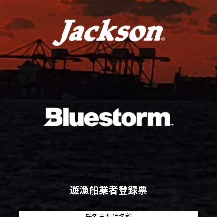
―― 遊漁船業者登録票 ――
氏名または名称