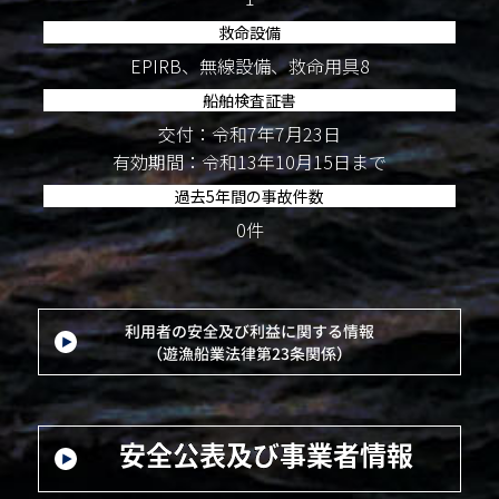
救命設備
EPIRB、無線設備、救命用具8
船舶検査証書
交付：令和7年7月23日
有効期間：令和13年10月15日まで
過去5年間の事故件数
0件