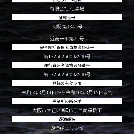
有限会社 仕事場
登録番号
大阪 第1345号
近畿ー不第21号
安全統括管理者資格者証番号
第13250250008500号
運行管理者資格者証番号
第23250250008500号
登録の有効期限
令和5年3月14日から令和10年3月15日まで
営業所の所在地
大阪市大正区鶴町5丁目南福橋下
遊漁船名
遊漁船エリンギ