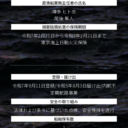
遊漁船業務主任者の氏名
博多 ヒト志
尾後 隼人
損害賠償処置の保険期間
令和7年2月21日から令和8年2月21日まで
東京海上日動火災保険
登録・届け出
令和7年9月11日登録/令和5年8月3日届け出/内航不
定期航路事業
安全の取り組み
法律および条令に基づいた点検、安全保持を遂行
船舶保有数
1