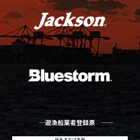
―― 遊漁船業者登録票 ――
氏名または名称