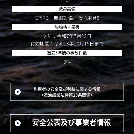
救命設備
EPIRB、無線設備、救命用具8
船舶検査証書
交付：令和7年7月23日
有効期間：令和13年10月15日まで
過去5年間の事故件数
0件