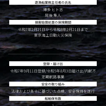
遊漁船業務主任者の氏名
博多 ヒト志
尾後 隼人
損害賠償処置の保険期間
令和7年2月21日から令和8年2月21日まで
東京海上日動火災保険
登録・届け出
令和7年9月11日登録/令和5年8月3日届け出/内航不
定期航路事業
安全の取り組み
法律および条令に基づいた点検、安全保持を遂行
船舶保有数
1