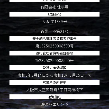
有限会社 仕事場
登録番号
大阪 第1345号
近畿ー不第21号
安全統括管理者資格者証番号
第13250250008500号
運行管理者資格者証番号
第23250250008500号
登録の有効期限
令和5年3月14日から令和10年3月15日まで
営業所の所在地
大阪市大正区鶴町5丁目南福橋下
遊漁船名
遊漁船エリンギ