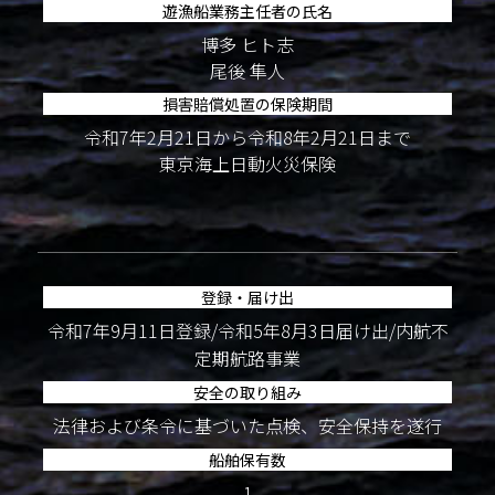
遊漁船業務主任者の氏名
博多 ヒト志
尾後 隼人
損害賠償処置の保険期間
令和7年2月21日から令和8年2月21日まで
東京海上日動火災保険
登録・届け出
令和7年9月11日登録/令和5年8月3日届け出/内航不
定期航路事業
安全の取り組み
法律および条令に基づいた点検、安全保持を遂行
船舶保有数
1