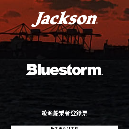
―― 遊漁船業者登録票 ――
氏名または名称