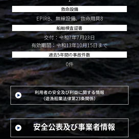
救命設備
EPIRB、無線設備、救命用具8
船舶検査証書
交付：令和7年7月23日
有効期間：令和13年10月15日まで
過去5年間の事故件数
0件