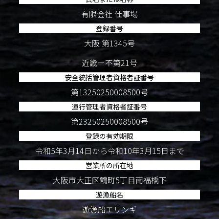
有限会社 仕事場
登録番号
大阪 第1345号
近畿ー不第21号
安全統括管理者資格者証番号
第13250250008500号
運行管理者資格者証番号
第23250250008500号
登録の有効期限
令和5年3月14日から令和10年3月15日まで
営業所の所在地
大阪市大正区鶴町5丁目南福橋下
遊漁船名
遊漁船エリンギ