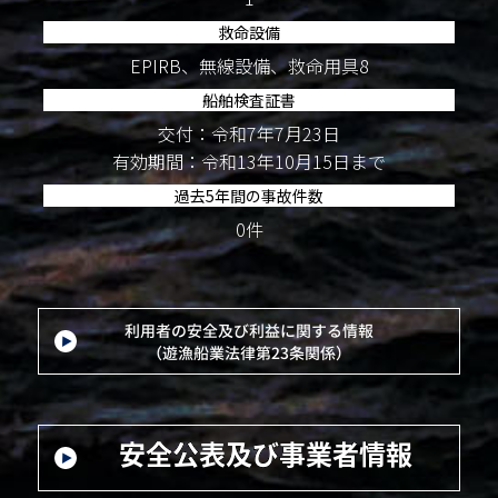
救命設備
EPIRB、無線設備、救命用具8
船舶検査証書
交付：令和7年7月23日
有効期間：令和13年10月15日まで
過去5年間の事故件数
0件