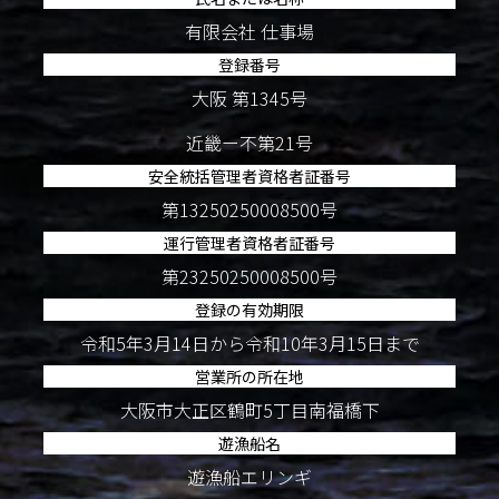
有限会社 仕事場
登録番号
大阪 第1345号
近畿ー不第21号
安全統括管理者資格者証番号
第13250250008500号
運行管理者資格者証番号
第23250250008500号
登録の有効期限
令和5年3月14日から令和10年3月15日まで
営業所の所在地
大阪市大正区鶴町5丁目南福橋下
遊漁船名
遊漁船エリンギ