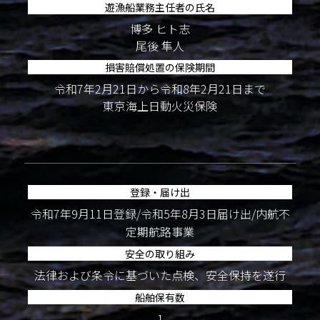
遊漁船業務主任者の氏名
博多 ヒト志
尾後 隼人
損害賠償処置の保険期間
令和7年2月21日から令和8年2月21日まで
東京海上日動火災保険
登録・届け出
令和7年9月11日登録/令和5年8月3日届け出/内航不
定期航路事業
安全の取り組み
法律および条令に基づいた点検、安全保持を遂行
船舶保有数
1