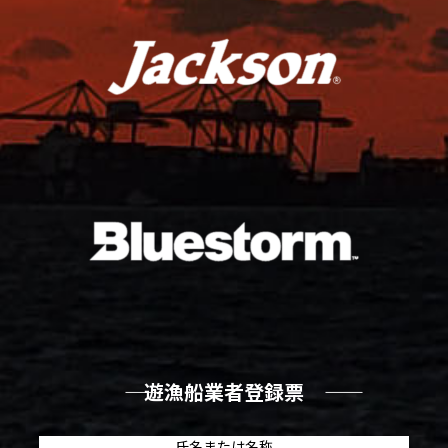
―― 遊漁船業者登録票 ――
氏名または名称