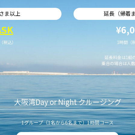
さま以上
延長（帰着
ASK
¥6,
艇（税込）
1時間（
延長料金は1艇
乗合の場合は人数
大阪湾Day or Night クルージング
1グループ（1名から6名まで）1時間コース