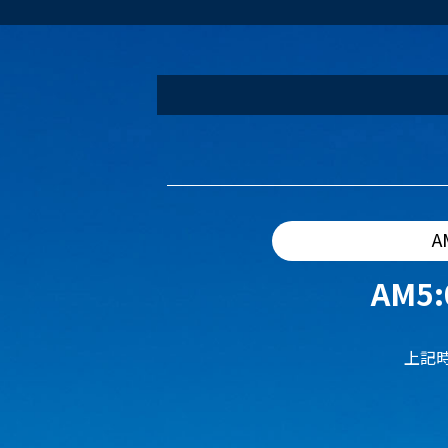
A
AM5:
上記