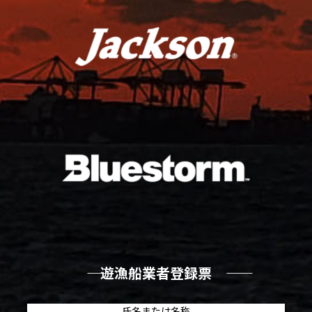
―― 遊漁船業者登録票 ――
氏名または名称