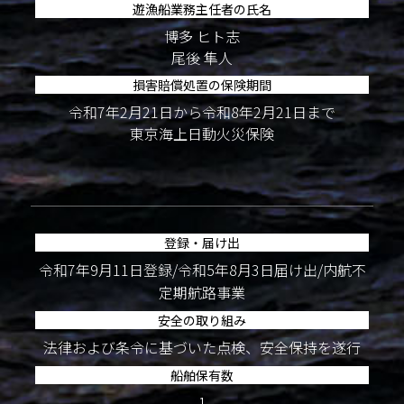
遊漁船業務主任者の氏名
博多 ヒト志
尾後 隼人
損害賠償処置の保険期間
令和7年2月21日から令和8年2月21日まで
東京海上日動火災保険
登録・届け出
令和7年9月11日登録/令和5年8月3日届け出/内航不
定期航路事業
安全の取り組み
法律および条令に基づいた点検、安全保持を遂行
船舶保有数
1