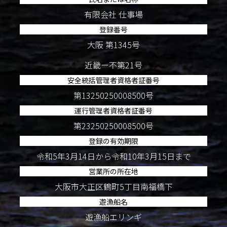
有限会社 仕事場
登録番号
大阪 第1345号
近畿ー不第21号
安全統括管理者資格者証番号
第13250250008500号
運行管理者資格者証番号
第23250250008500号
登録の有効期限
令和5年3月14日から令和10年3月15日まで
営業所の所在地
大阪市大正区鶴町5丁目南福橋下
遊漁船名
遊漁船エリンギ