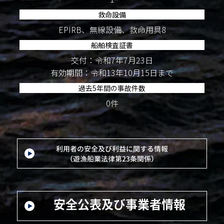
救命設備
EPIRB、無線設備、救命用具8
船舶検査証書
交付：令和7年7月23日
有効期間：令和13年10月15日まで
過去5年間の事故件数
0件