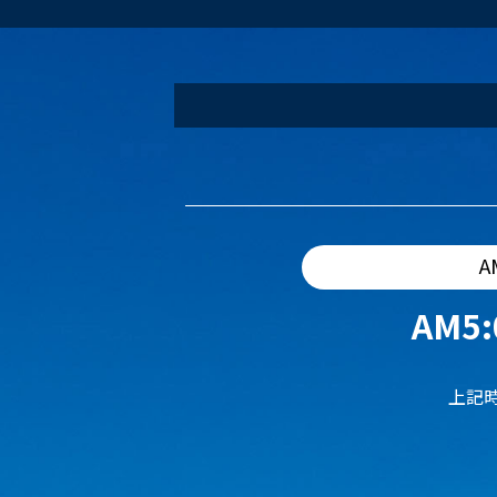
A
AM5:
上記