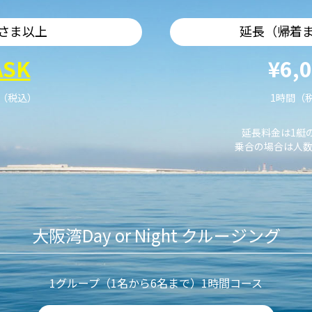
さま以上
延長（帰着
ASK
¥6,
艇（税込）
1時間（
延長料金は1艇
乗合の場合は人数
大阪湾Day or Night クルージング
1グループ（1名から6名まで）1時間コース