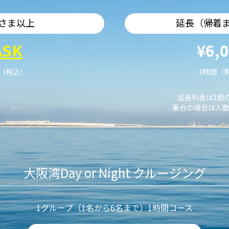
さま以上
延長（帰着
ASK
¥6,
艇（税込）
1時間（
延長料金は1艇
乗合の場合は人数
大阪湾Day or Night クルージング
1グループ（1名から6名まで）1時間コース