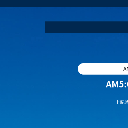
A
AM5:
上記