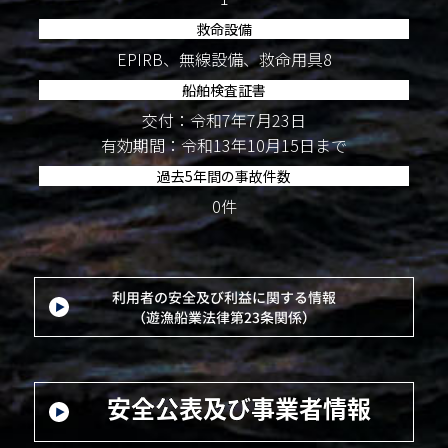
救命設備
EPIRB、無線設備、救命用具8
船舶検査証書
交付：令和7年7月23日
有効期間：令和13年10月15日まで
過去5年間の事故件数
0件