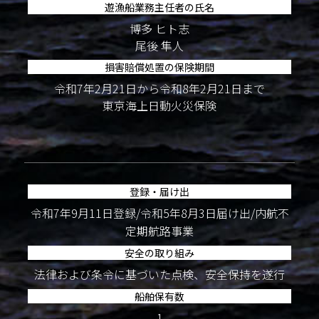
遊漁船業務主任者の氏名
博多 ヒト志
尾後 隼人
損害賠償処置の保険期間
令和7年2月21日から令和8年2月21日まで
東京海上日動火災保険
登録・届け出
令和7年9月11日登録/令和5年8月3日届け出/内航不
定期航路事業
安全の取り組み
法律および条令に基づいた点検、安全保持を遂行
船舶保有数
1