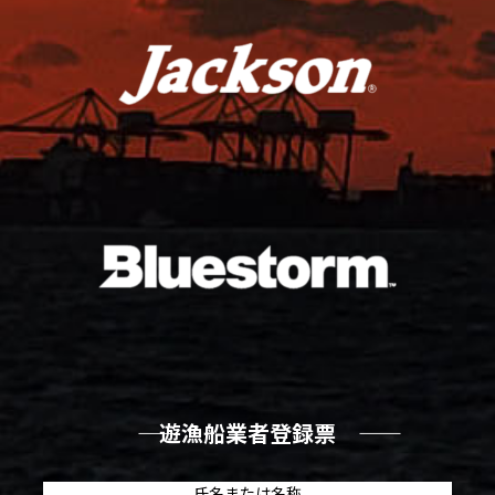
―― 遊漁船業者登録票 ――
氏名または名称