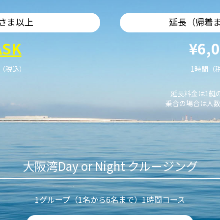
さま以上
延長（帰着
ASK
¥6,
艇（税込）
1時間（
延長料金は1艇
乗合の場合は人数
大阪湾Day or Night クルージング
1グループ（1名から6名まで）1時間コース