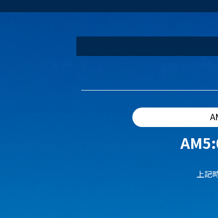
A
AM5:
上記