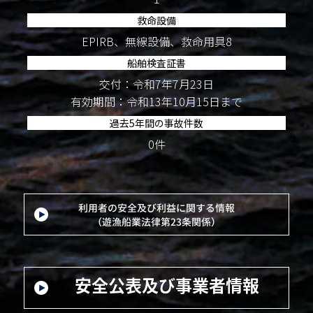
救命設備
EPIRB、無線設備、救命用具8
船舶検査証書
交付：令和7年7月23日
有効期間：令和13年10月15日まで
過去5年間の事故件数
0件