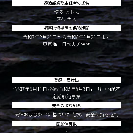
遊漁船業務主任者の氏名
博多 ヒト志
尾後 隼人
損害賠償処置の保険期間
令和7年2月21日から令和8年2月21日まで
東京海上日動火災保険
登録・届け出
令和7年9月11日登録/令和5年8月3日届け出/内航不
定期航路事業
安全の取り組み
法律および条令に基づいた点検、安全保持を遂行
船舶保有数
1