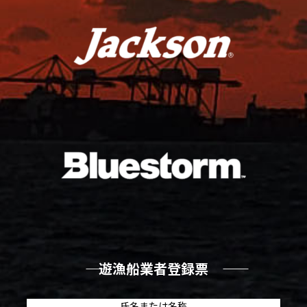
―― 遊漁船業者登録票 ――
氏名または名称