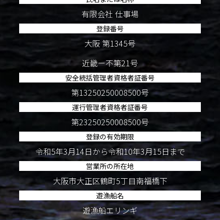
有限会社 仕事場
登録番号
大阪 第1345号
近畿ー不第21号
安全統括管理者資格者証番号
第13250250008500号
運行管理者資格者証番号
第23250250008500号
登録の有効期限
令和5年3月14日から令和10年3月15日まで
営業所の所在地
大阪市大正区鶴町5丁目南福橋下
遊漁船名
遊漁船エリンギ