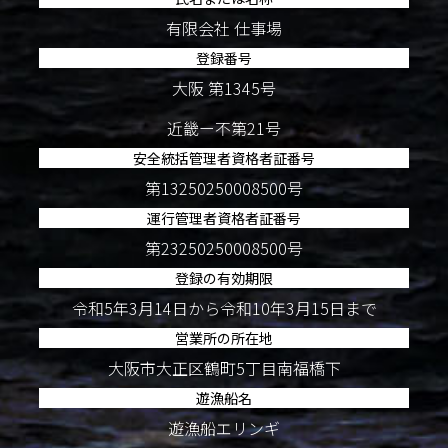
有限会社 仕事場
登録番号
大阪 第1345号
近畿ー不第21号
安全統括管理者資格者証番号
第13250250008500号
運行管理者資格者証番号
第23250250008500号
登録の有効期限
令和5年3月14日から令和10年3月15日まで
営業所の所在地
大阪市大正区鶴町5丁目南福橋下
遊漁船名
遊漁船エリンギ