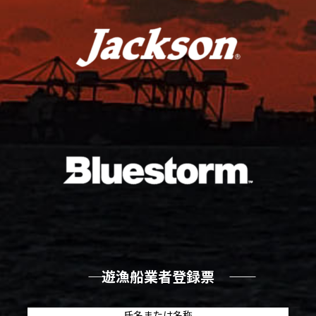
―― 遊漁船業者登録票 ――
氏名または名称