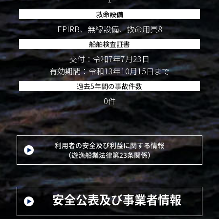
救命設備
EPIRB、無線設備、救命用具8
船舶検査証書
交付：令和7年7月23日
有効期間：令和13年10月15日まで
過去5年間の事故件数
0件