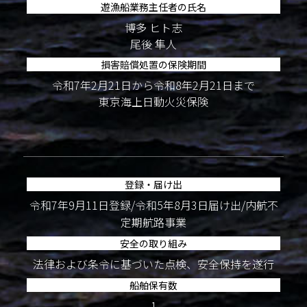
遊漁船業務主任者の氏名
博多 ヒト志
尾後 隼人
損害賠償処置の保険期間
令和7年2月21日から令和8年2月21日まで
東京海上日動火災保険
登録・届け出
令和7年9月11日登録/令和5年8月3日届け出/内航不
定期航路事業
安全の取り組み
法律および条令に基づいた点検、安全保持を遂行
船舶保有数
1