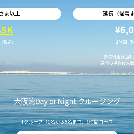
さま以上
延長（帰着
ASK
¥6,
艇（税込）
1時間（
延長料金は1艇
乗合の場合は人数
大阪湾Day or Night クルージング
1グループ（1名から6名まで）1時間コース