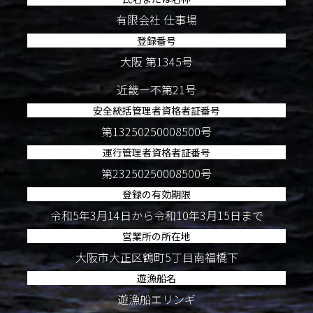
有限会社 仕事場
登録番号
大阪 第1345号
近畿ー不第21号
安全統括管理者資格者証番号
第13250250008500号
運行管理者資格者証番号
第23250250008500号
登録の有効期限
令和5年3月14日から令和10年3月15日まで
営業所の所在地
大阪市大正区鶴町5丁目南福橋下
遊漁船名
遊漁船エリンギ