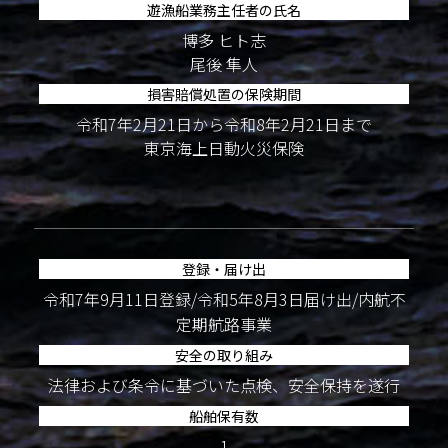
遊漁船業務主任者の氏名
博多 ヒト志
尾後 隼人
損害賠償処置の保険期間
令和7年2月21日から令和8年2月21日まで
東京海上日動火災保険
登録・届け出
令和7年9月11日登録/令和5年8月3日届け出/内航不
定期航路事業
安全の取り組み
法律および条令に基づいた点検、安全保持を遂行
船舶保有数
1