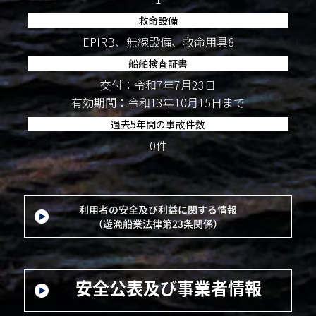
救命設備
EPIRB、無線設備、救命用具8
船舶検査証書
交付：令和7年7月23日
有効期間：令和13年10月15日まで
過去5年間の事故件数
0件