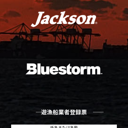
―― 遊漁船業者登録票 ――
氏名または名称