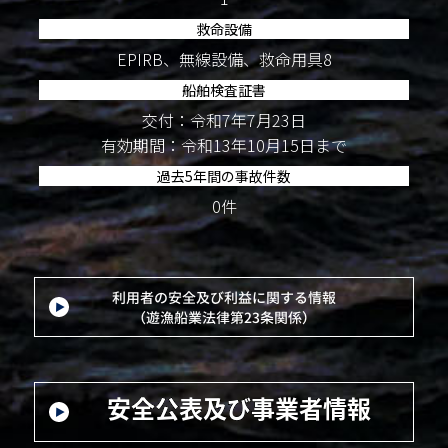
救命設備
EPIRB、無線設備、救命用具8
船舶検査証書
交付：令和7年7月23日
有効期間：令和13年10月15日まで
過去5年間の事故件数
0件