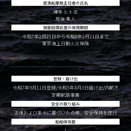
遊漁船業務主任者の氏名
博多 ヒト志
尾後 隼人
損害賠償処置の保険期間
令和7年2月21日から令和8年2月21日まで
東京海上日動火災保険
登録・届け出
令和7年9月11日登録/令和5年8月3日届け出/内航不
定期航路事業
安全の取り組み
法律および条令に基づいた点検、安全保持を遂行
船舶保有数
1