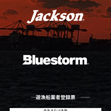
―― 遊漁船業者登録票 ――
氏名または名称