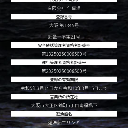
有限会社 仕事場
登録番号
大阪 第1345号
近畿ー不第21号
安全統括管理者資格者証番号
第13250250008500号
運行管理者資格者証番号
第23250250008500号
登録の有効期限
令和5年3月14日から令和10年3月15日まで
営業所の所在地
大阪市大正区鶴町5丁目南福橋下
遊漁船名
遊漁船エリンギ