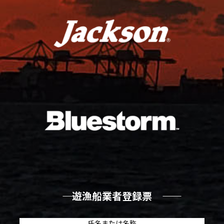
―― 遊漁船業者登録票 ――
氏名または名称