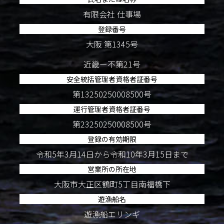
有限会社 仕事場
登録番号
大阪 第1345号
近畿ー不第21号
安全統括管理者資格者証番号
第13250250008500号
運行管理者資格者証番号
第23250250008500号
登録の有効期限
令和5年3月14日から令和10年3月15日まで
営業所の所在地
大阪市大正区鶴町5丁目南福橋下
遊漁船名
遊漁船エリンギ