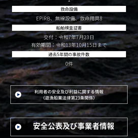
救命設備
EPIRB、無線設備、救命用具8
船舶検査証書
交付：令和7年7月23日
有効期間：令和13年10月15日まで
過去5年間の事故件数
0件