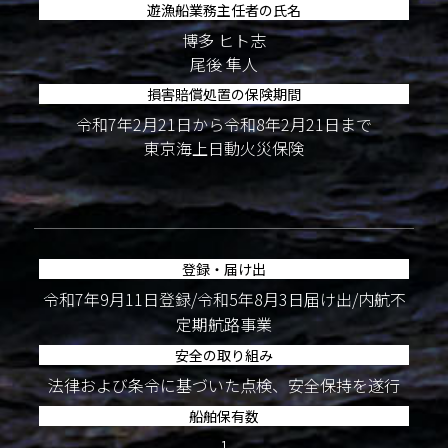
遊漁船業務主任者の氏名
博多 ヒト志
尾後 隼人
損害賠償処置の保険期間
令和7年2月21日から令和8年2月21日まで
東京海上日動火災保険
登録・届け出
令和7年9月11日登録/令和5年8月3日届け出/内航不
定期航路事業
安全の取り組み
法律および条令に基づいた点検、安全保持を遂行
船舶保有数
1