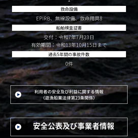
救命設備
EPIRB、無線設備、救命用具8
船舶検査証書
交付：令和7年7月23日
有効期間：令和13年10月15日まで
過去5年間の事故件数
0件