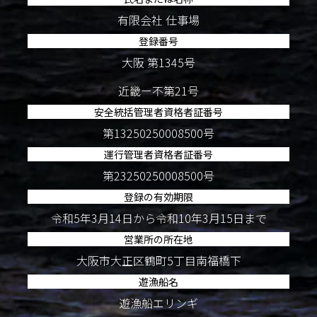
有限会社 仕事場
登録番号
大阪 第1345号
近畿ー不第21号
安全統括管理者資格者証番号
第13250250008500号
運行管理者資格者証番号
第23250250008500号
登録の有効期限
令和5年3月14日から令和10年3月15日まで
営業所の所在地
大阪市大正区鶴町5丁目南福橋下
遊漁船名
遊漁船エリンギ