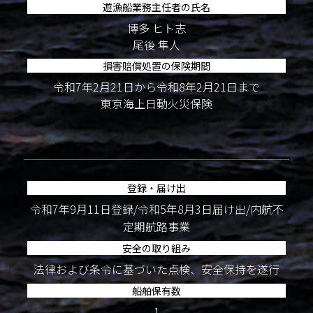
遊漁船業務主任者の氏名
博多 ヒト志
尾後 隼人
損害賠償処置の保険期間
令和7年2月21日から令和8年2月21日まで
東京海上日動火災保険
登録・届け出
令和7年9月11日登録/令和5年8月3日届け出/内航不
定期航路事業
安全の取り組み
法律および条令に基づいた点検、安全保持を遂行
船舶保有数
1