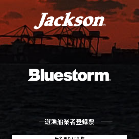
―― 遊漁船業者登録票 ――
氏名または名称