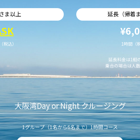
さま以上
延長（帰着
ASK
¥6,
艇（税込）
1時間（
延長料金は1艇
乗合の場合は人数
大阪湾Day or Night クルージング
1グループ（1名から6名まで）1時間コース