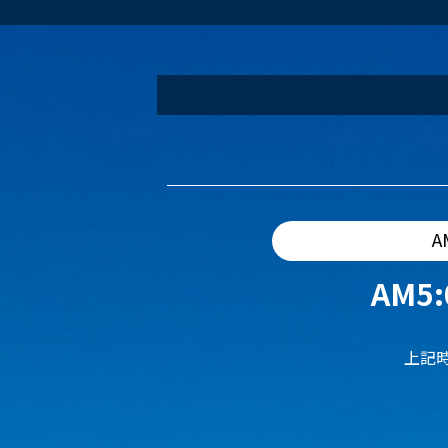
A
AM5:
上記