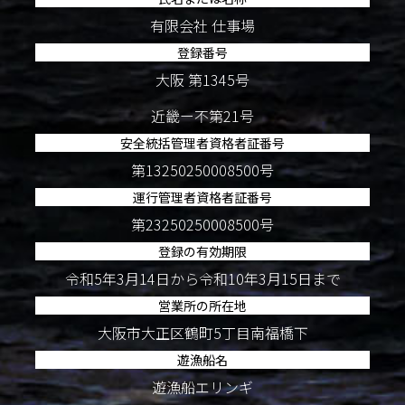
有限会社 仕事場
登録番号
大阪 第1345号
近畿ー不第21号
安全統括管理者資格者証番号
第13250250008500号
運行管理者資格者証番号
第23250250008500号
登録の有効期限
令和5年3月14日から令和10年3月15日まで
営業所の所在地
大阪市大正区鶴町5丁目南福橋下
遊漁船名
遊漁船エリンギ