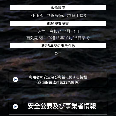
救命設備
EPIRB、無線設備、救命用具8
船舶検査証書
交付：令和7年7月23日
有効期間：令和13年10月15日まで
過去5年間の事故件数
0件