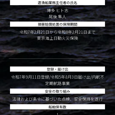
遊漁船業務主任者の氏名
博多 ヒト志
尾後 隼人
損害賠償処置の保険期間
令和7年2月21日から令和8年2月21日まで
東京海上日動火災保険
登録・届け出
令和7年9月11日登録/令和5年8月3日届け出/内航不
定期航路事業
安全の取り組み
法律および条令に基づいた点検、安全保持を遂行
船舶保有数
1