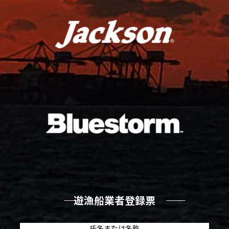
―― 遊漁船業者登録票 ――
氏名または名称