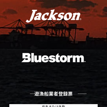
―― 遊漁船業者登録票 ――
氏名または名称