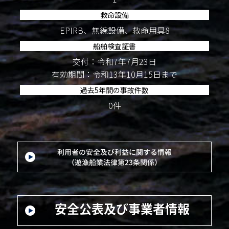
救命設備
EPIRB、無線設備、救命用具8
船舶検査証書
交付：令和7年7月23日
有効期間：令和13年10月15日まで
過去5年間の事故件数
0件