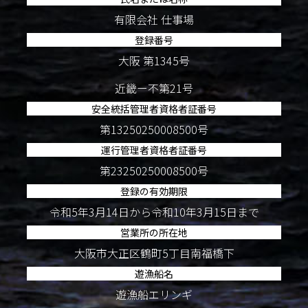
有限会社 仕事場
登録番号
大阪 第1345号
近畿ー不第21号
安全統括管理者資格者証番号
第13250250008500号
運行管理者資格者証番号
第23250250008500号
登録の有効期限
令和5年3月14日から令和10年3月15日まで
営業所の所在地
大阪市大正区鶴町5丁目南福橋下
遊漁船名
遊漁船エリンギ