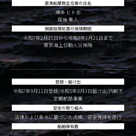
遊漁船業務主任者の氏名
博多 ヒト志
尾後 隼人
損害賠償処置の保険期間
令和7年2月21日から令和8年2月21日まで
東京海上日動火災保険
登録・届け出
令和7年9月11日登録/令和5年8月3日届け出/内航不
定期航路事業
安全の取り組み
法律および条令に基づいた点検、安全保持を遂行
船舶保有数
1