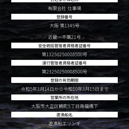
有限会社 仕事場
登録番号
大阪 第1345号
近畿ー不第21号
安全統括管理者資格者証番号
第13250250008500号
運行管理者資格者証番号
第23250250008500号
登録の有効期限
令和5年3月14日から令和10年3月15日まで
営業所の所在地
大阪市大正区鶴町5丁目南福橋下
遊漁船名
遊漁船エリンギ