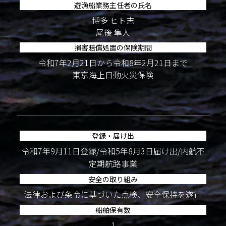
遊漁船業務主任者の氏名
博多 ヒト志
尾後 隼人
損害賠償処置の保険期間
令和7年2月21日から令和8年2月21日まで
東京海上日動火災保険
登録・届け出
令和7年9月11日登録/令和5年8月3日届け出/内航不
定期航路事業
安全の取り組み
法律および条令に基づいた点検、安全保持を遂行
船舶保有数
1