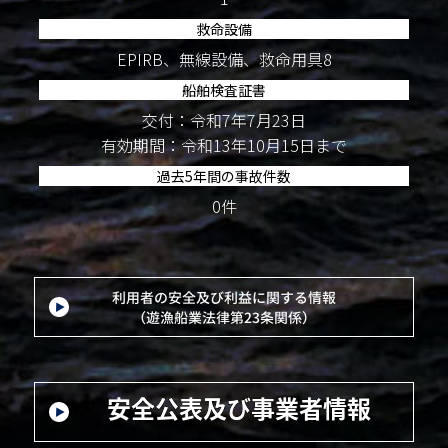
救命設備
EPIRB、無線設備、救命用具8
船舶検査証書
交付：令和7年7月23日
有効期間：令和13年10月15日まで
過去5年間の事故件数
0件