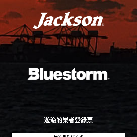
―― 遊漁船業者登録票 ――
氏名または名称