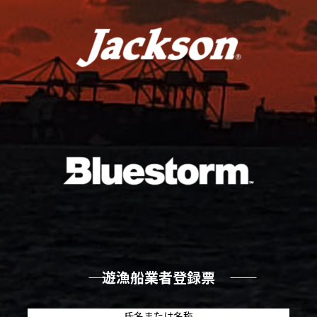
―― 遊漁船業者登録票 ――
氏名または名称