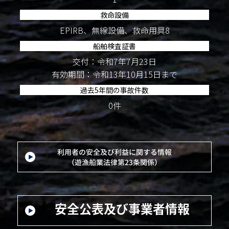
救命設備
EPIRB、無線設備、救命用具8
船舶検査証書
交付：令和7年7月23日
有効期間：令和13年10月15日まで
過去5年間の事故件数
0件