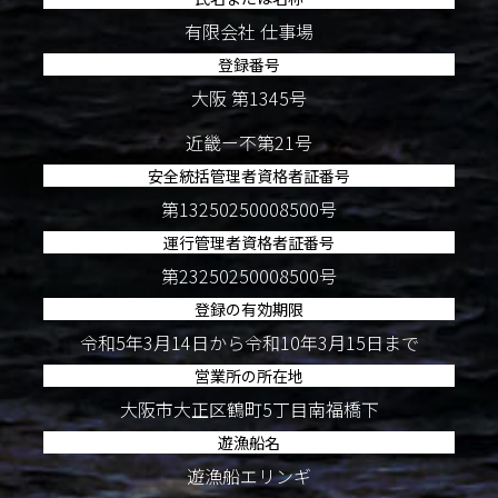
有限会社 仕事場
登録番号
大阪 第1345号
近畿ー不第21号
安全統括管理者資格者証番号
第13250250008500号
運行管理者資格者証番号
第23250250008500号
登録の有効期限
令和5年3月14日から令和10年3月15日まで
営業所の所在地
大阪市大正区鶴町5丁目南福橋下
遊漁船名
遊漁船エリンギ