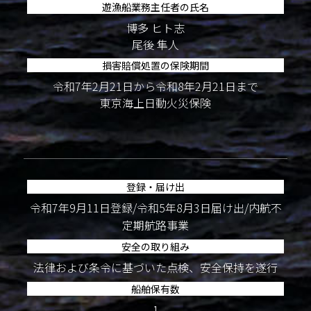
遊漁船業務主任者の氏名
博多 ヒト志
尾後 隼人
損害賠償処置の保険期間
令和7年2月21日から令和8年2月21日まで
東京海上日動火災保険
登録・届け出
令和7年9月11日登録/令和5年8月3日届け出/内航不
定期航路事業
安全の取り組み
法律および条令に基づいた点検、安全保持を遂行
船舶保有数
1