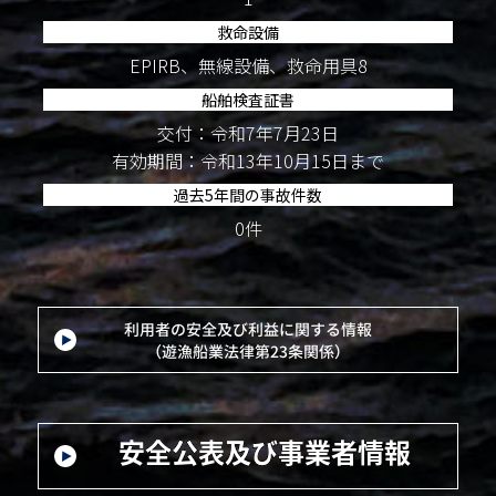
救命設備
EPIRB、無線設備、救命用具8
船舶検査証書
交付：令和7年7月23日
有効期間：令和13年10月15日まで
過去5年間の事故件数
0件