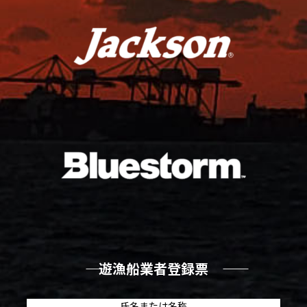
―― 遊漁船業者登録票 ――
氏名または名称