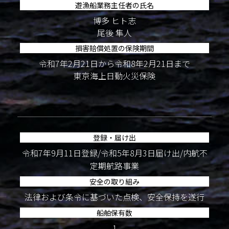
遊漁船業務主任者の氏名
博多 ヒト志
尾後 隼人
損害賠償処置の保険期間
令和7年2月21日から令和8年2月21日まで
東京海上日動火災保険
登録・届け出
令和7年9月11日登録/令和5年8月3日届け出/内航不
定期航路事業
安全の取り組み
法律および条令に基づいた点検、安全保持を遂行
船舶保有数
1