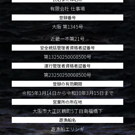
有限会社 仕事場
登録番号
大阪 第1345号
近畿ー不第21号
安全統括管理者資格者証番号
第13250250008500号
運行管理者資格者証番号
第23250250008500号
登録の有効期限
令和5年3月14日から令和10年3月15日まで
営業所の所在地
大阪市大正区鶴町5丁目南福橋下
遊漁船名
遊漁船エリンギ