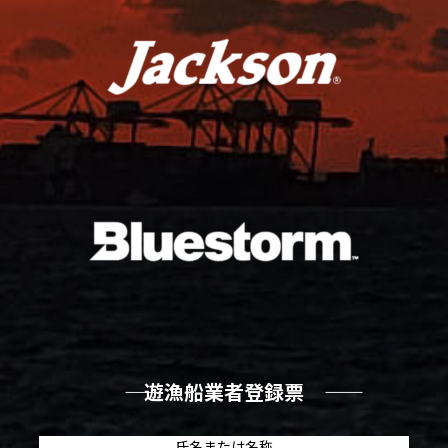
―― 遊漁船業者登録票 ――
氏名または名称