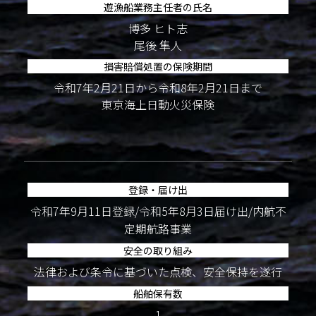
遊漁船業務主任者の氏名
博多 ヒト志
尾後 隼人
損害賠償処置の保険期間
令和7年2月21日から令和8年2月21日まで
東京海上日動火災保険
登録・届け出
令和7年9月11日登録/令和5年8月3日届け出/内航不
定期航路事業
安全の取り組み
法律および条令に基づいた点検、安全保持を遂行
船舶保有数
1