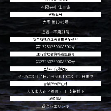
有限会社 仕事場
登録番号
大阪 第1345号
近畿ー不第21号
安全統括管理者資格者証番号
第13250250008500号
運行管理者資格者証番号
第23250250008500号
登録の有効期限
令和5年3月14日から令和10年3月15日まで
営業所の所在地
大阪市大正区鶴町5丁目南福橋下
遊漁船名
遊漁船エリンギ