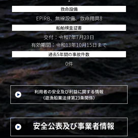
救命設備
EPIRB、無線設備、救命用具8
船舶検査証書
交付：令和7年7月23日
有効期間：令和13年10月15日まで
過去5年間の事故件数
0件