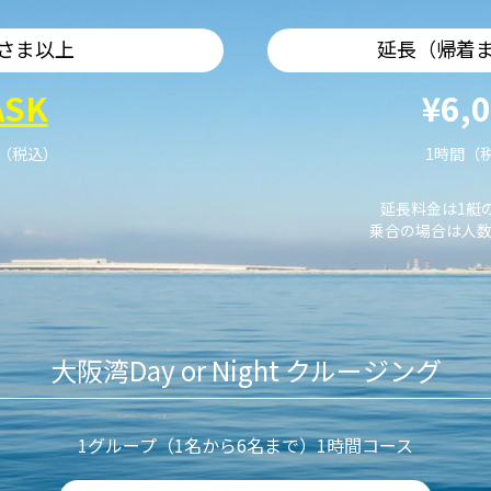
さま以上
延長（帰着
ASK
¥6,
艇（税込）
1時間（
延長料金は1艇
乗合の場合は人数
大阪湾Day or Night クルージング
1グループ（1名から6名まで）1時間コース