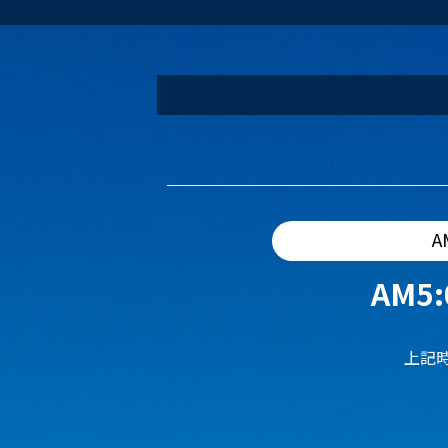
A
AM5:
上記