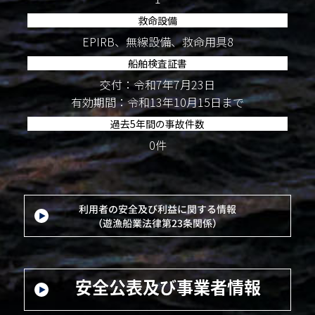
救命設備
EPIRB、無線設備、救命用具8
船舶検査証書
交付：令和7年7月23日
有効期間：令和13年10月15日まで
過去5年間の事故件数
0件