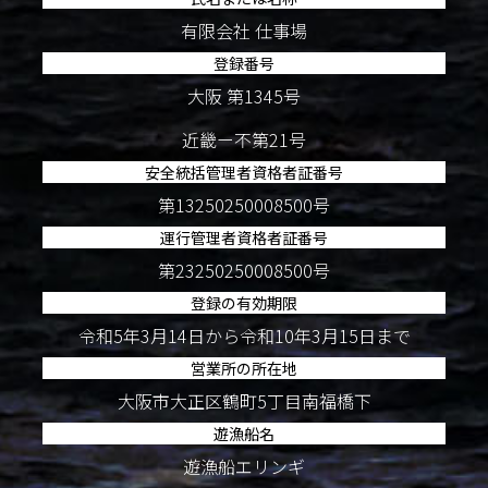
有限会社 仕事場
登録番号
大阪 第1345号
近畿ー不第21号
安全統括管理者資格者証番号
第13250250008500号
運行管理者資格者証番号
第23250250008500号
登録の有効期限
令和5年3月14日から令和10年3月15日まで
営業所の所在地
大阪市大正区鶴町5丁目南福橋下
遊漁船名
遊漁船エリンギ