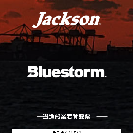
―― 遊漁船業者登録票 ――
氏名または名称