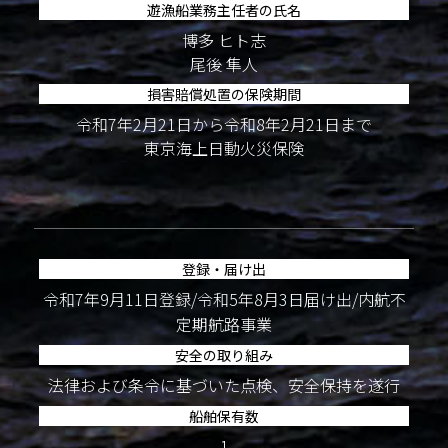
遊漁船業務主任者の氏名
博多 ヒト志
尾後 隼人
損害賠償処置の保険期間
令和7年2月21日から令和8年2月21日まで
東京海上日動火災保険
登録・届け出
令和7年9月11日登録/令和5年8月3日届け出/内航不
定期航路事業
安全の取り組み
法律および条令に基づいた点検、安全保持を遂行
船舶保有数
1