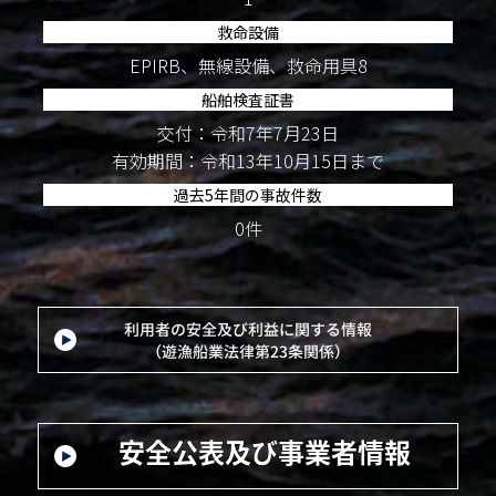
救命設備
EPIRB、無線設備、救命用具8
船舶検査証書
交付：令和7年7月23日
有効期間：令和13年10月15日まで
過去5年間の事故件数
0件