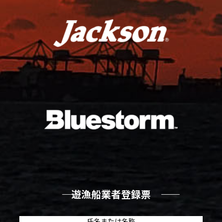
―― 遊漁船業者登録票 ――
氏名または名称