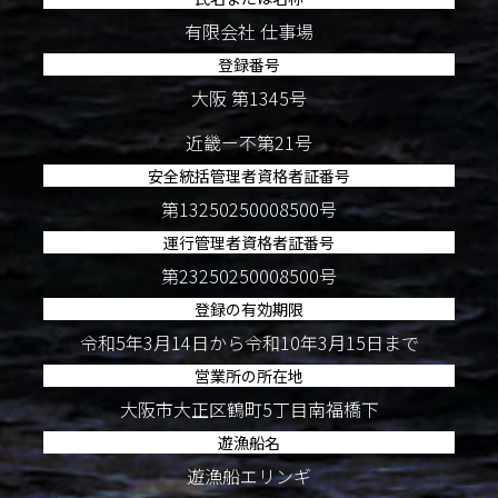
有限会社 仕事場
登録番号
大阪 第1345号
近畿ー不第21号
安全統括管理者資格者証番号
第13250250008500号
運行管理者資格者証番号
第23250250008500号
登録の有効期限
令和5年3月14日から令和10年3月15日まで
営業所の所在地
大阪市大正区鶴町5丁目南福橋下
遊漁船名
遊漁船エリンギ