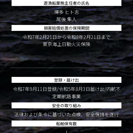
遊漁船業務主任者の氏名
博多 ヒト志
尾後 隼人
損害賠償処置の保険期間
令和7年2月21日から令和8年2月21日まで
東京海上日動火災保険
登録・届け出
令和7年9月11日登録/令和5年8月3日届け出/内航不
定期航路事業
安全の取り組み
法律および条令に基づいた点検、安全保持を遂行
船舶保有数
1