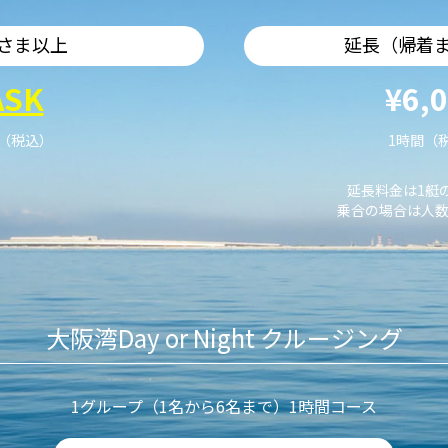
さま以上
延長（帰着
ASK
¥6,
艇（税込）
1時間（
延長料金は1艇
乗合の場合は人数
大阪湾Day or Night クルージング
1グループ（1名から6名まで）1時間コース