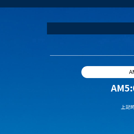
A
AM5:
上記