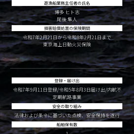
遊漁船業務主任者の氏名
博多 ヒト志
尾後 隼人
損害賠償処置の保険期間
令和7年2月21日から令和8年2月21日まで
東京海上日動火災保険
登録・届け出
令和7年9月11日登録/令和5年8月3日届け出/内航不
定期航路事業
安全の取り組み
法律および条令に基づいた点検、安全保持を遂行
船舶保有数
1