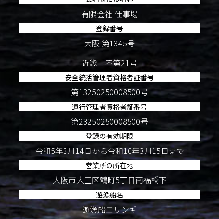
有限会社 仕事場
登録番号
大阪 第1345号
近畿ー不第21号
安全統括管理者資格者証番号
第13250250008500号
運行管理者資格者証番号
第23250250008500号
登録の有効期限
令和5年3月14日から令和10年3月15日まで
営業所の所在地
大阪市大正区鶴町5丁目南福橋下
遊漁船名
遊漁船エリンギ