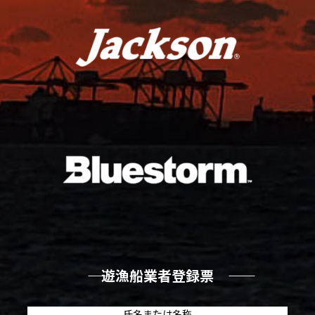
―― 遊漁船業者登録票 ――
氏名または名称