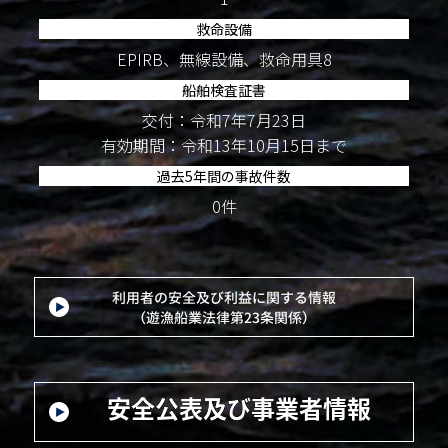
救命設備
EPIRB、無線設備、救命用具8
船舶検査証書
交付：令和7年7月23日
有効期間：令和13年10月15日まで
過去5年間の事故件数
0件