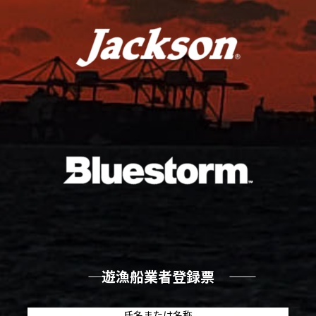
―― 遊漁船業者登録票 ――
氏名または名称