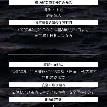
遊漁船業務主任者の氏名
博多 ヒト志
尾後 隼人
損害賠償処置の保険期間
令和7年2月21日から令和8年2月21日まで
東京海上日動火災保険
登録・届け出
令和7年9月11日登録/令和5年8月3日届け出/内航不
定期航路事業
安全の取り組み
法律および条令に基づいた点検、安全保持を遂行
船舶保有数
1