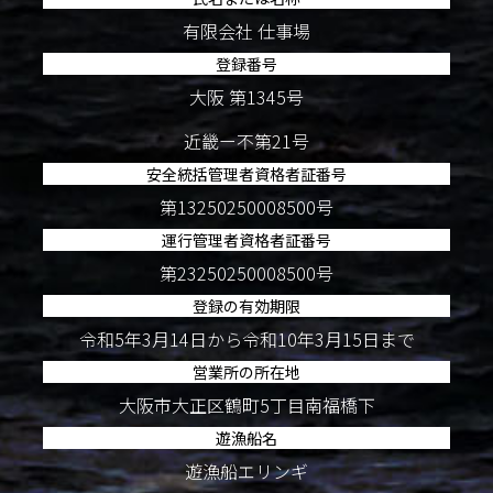
有限会社 仕事場
登録番号
大阪 第1345号
近畿ー不第21号
安全統括管理者資格者証番号
第13250250008500号
運行管理者資格者証番号
第23250250008500号
登録の有効期限
令和5年3月14日から令和10年3月15日まで
営業所の所在地
大阪市大正区鶴町5丁目南福橋下
遊漁船名
遊漁船エリンギ