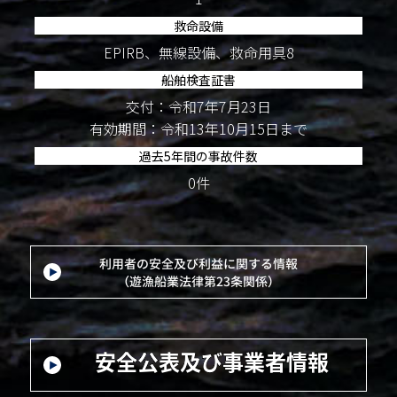
救命設備
EPIRB、無線設備、救命用具8
船舶検査証書
交付：令和7年7月23日
有効期間：令和13年10月15日まで
過去5年間の事故件数
0件