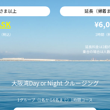
さま以上
延長（帰着
ASK
¥6,
艇（税込）
1時間（
延長料金は1艇
乗合の場合は人数
大阪湾Day or Night クルージング
1グループ（1名から6名まで）1時間コース