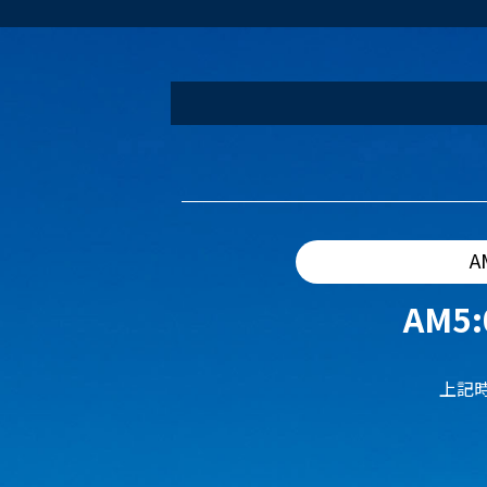
A
AM5:
上記