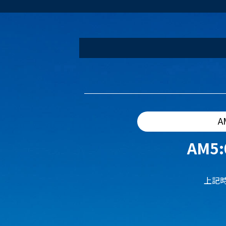
A
AM5:
上記