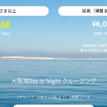
さま以上
延長（帰着
ASK
¥6,
艇（税込）
1時間（
延長料金は1艇
乗合の場合は人数
大阪湾Day or Night クルージング
1グループ（1名から6名まで）1時間コース