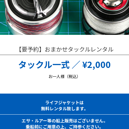
【要予約】おまかせタックルレンタル
タックル一式 ／ ¥2,000
お一人様（税込）
ライフジャケットは
無料レンタル致します。
エサ・ルアー等の船上販売はございません。
乗船前にご用意の上、ご持参ください。