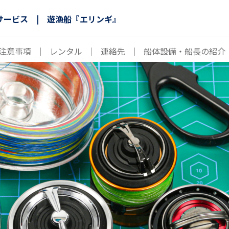
サービス | 遊漁船『エリンギ』
注意事項
｜
レンタル
｜
連絡先
｜
船体設備・船長の紹介